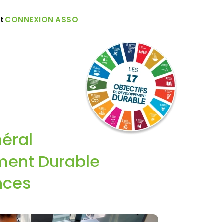
t
CONNEXION ASSO
olidaire
t solidaire
ent solidaire
s 2009
puis 2009
depuis 2009
néral
ment Durable
nces