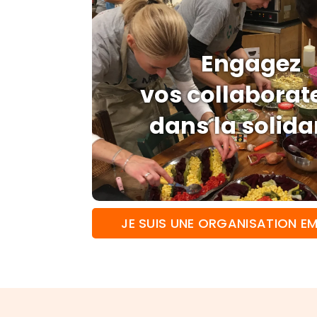
Engagez
vos collaborat
dans la solida
JE SUIS UNE ORGANISATION E