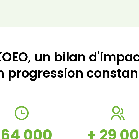
KOEO, un bilan d'impac
n progression constan
64 000
+ 29 0