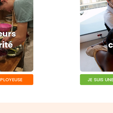
eurs
rité
MPLOYEUSE
JE SUIS UN