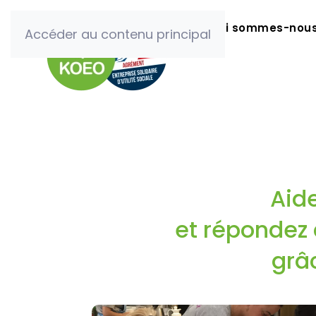
Qui sommes-nou
Accéder au contenu principal
Créateur
Créateur
de l'enga
de l'enga
de vos collabora
de vos collabora
Aide
et répondez
grâ