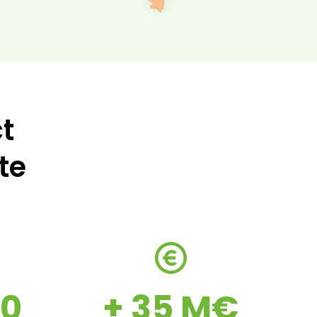
t
te
00
+ 35 M€