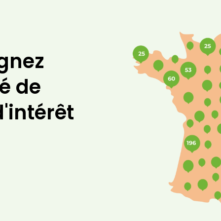
ignez
é de
'intérêt