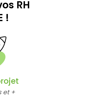
vos RH
 !
rojet
s et +